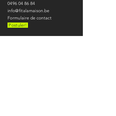
0496 04 86 84
info@fit
a
lamaison.be
Formulaire de contact
Postuler!