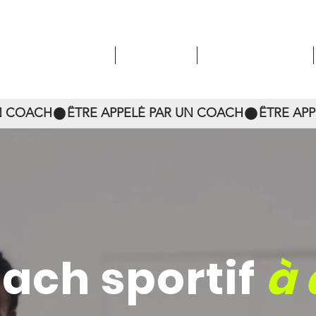
SERVICES
COACHS
TÉMOIGNAGES
oach sportif
à 