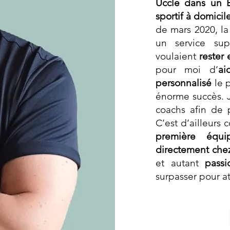
Uccle dans un B
sportif à domicil
de mars 2020, l
un service su
voulaient
rester
pour moi d’
ai
personnalisé
le 
énorme succès. J
coachs afin de 
C’est d’ailleur
première équi
directement chez
et autant
passi
surpasser pour at