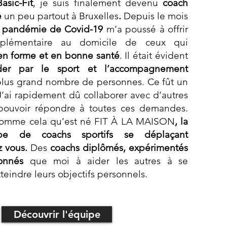
asic-Fit
, je suis finalement devenu
coach
e
un peu
partout à Bruxelles
.
Depuis le mois
a
pandémie de Covid-19
m’a poussé à offrir
pplémentaire au domicile de ceux qui
 en forme et en bonne santé
. Il était évident
der par le sport et l’accompagnement
plus grand nombre de personnes. Ce fût un
’ai rapidement dû collaborer avec d’autres
pouvoir répondre à toutes ces demandes.
s comme cela qu’est né FIT À LA MAISON
, la
pe de coachs sportifs se déplaçant
 vous.
Des
coachs diplômés, expérimentés
onnés
que moi à aider les autres à se
teindre leurs objectifs personnels.
Découvrir l'équipe